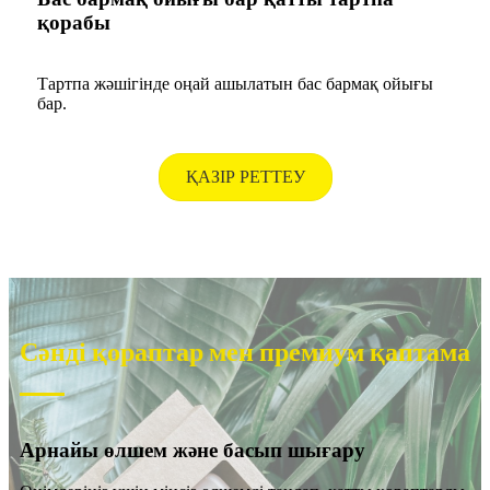
қорабы
Тартпа жәшігінде оңай ашылатын бас бармақ ойығы
бар.
ҚАЗІР РЕТТЕУ
Сәнді қораптар мен премиум қаптама
Арнайы өлшем және басып шығару