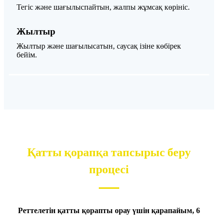
Тегіс және шағылыспайтын, жалпы жұмсақ көрініс.
Жылтыр
Жылтыр және шағылысатын, саусақ ізіне көбірек
бейім.
Қатты қорапқа тапсырыс беру
процесі
Реттелетін қатты қорапты орау үшін қарапайым, 6