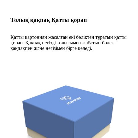
Толық қақпақ Қатты қорап
Қатты картоннан жасалған екі бөліктен тұратын қатты
қорап. Қақпақ негізді толығымен жабатын бөлек
қақпақпен және негізімен бірге келеді.