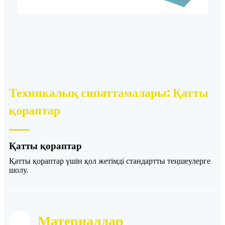
Техникалық сипаттамалары: Қатты
қораптар
Қатты қораптар
Қатты қораптар үшін қол жетімді стандартты теңшеулерге
шолу.
Материалдар