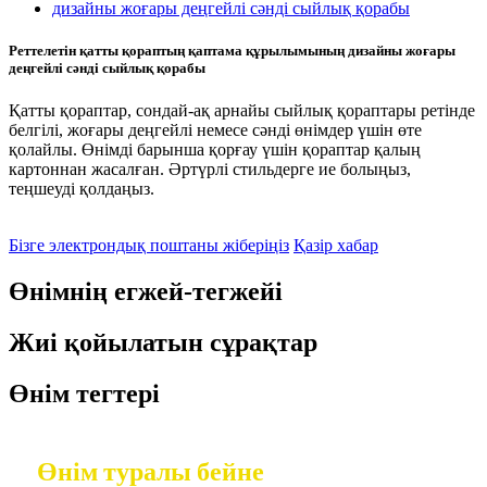
Реттелетін қатты қораптың қаптама құрылымының дизайны жоғары
деңгейлі сәнді сыйлық қорабы
Қатты қораптар, сондай-ақ арнайы сыйлық қораптары ретінде
белгілі, жоғары деңгейлі немесе сәнді өнімдер үшін өте
қолайлы. Өнімді барынша қорғау үшін қораптар қалың
картоннан жасалған. Әртүрлі стильдерге ие болыңыз,
теңшеуді қолдаңыз.
Бізге электрондық поштаны жіберіңіз
Қазір хабар
Өнімнің егжей-тегжейі
Жиі қойылатын сұрақтар
Өнім тегтері
Өнім туралы бейне