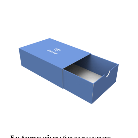
Бас бармақ ойығы бар қатты тартпа