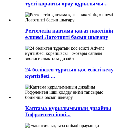
түсті қорапты орау құрылымы...
Реттелетін қаптама қағаз пакетінің
өлшемі Логотипті басып шығару
24 бөліктен тұратын қос есікті келу
күнтізбесі ...
Қаптама құрылымының дизайны
Гофрленген ішкі...