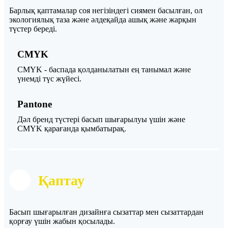
Барлық қаптамалар соя негізіндегі сиямен басылған, ол
экологиялық таза және әлдеқайда ашық және жарқын
түстер береді.
CMYK
CMYK - баспада қолданылатын ең танымал және
үнемді түс жүйесі.
Pantone
Дәл бренд түстері басып шығарылуы үшін және
CMYK қарағанда қымбатырақ.
Қаптау
Басып шығарылған дизайнға сызаттар мен сызаттардан
қорғау үшін жабын қосылады.