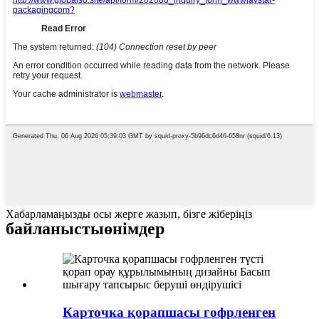
Хабарламаңызды осы жерге жазып, бізге жіберіңіз
байланысты
өнімдер
Карточка қорапшасы гофрленген