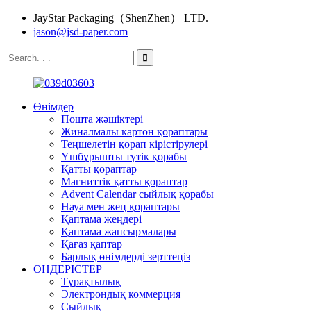
JayStar Packaging（ShenZhen） LTD.
jason@jsd-paper.com
Өнімдер
Пошта жәшіктері
Жиналмалы картон қораптары
Теңшелетін қорап кірістірулері
Үшбұрышты түтік қорабы
Қатты қораптар
Магниттік қатты қораптар
Advent Calendar сыйлық қорабы
Науа мен жең қораптары
Қаптама жеңдері
Қаптама жапсырмалары
Қағаз қаптар
Барлық өнімдерді зерттеңіз
ӨНДЕРІСТЕР
Тұрақтылық
Электрондық коммерция
Сыйлық