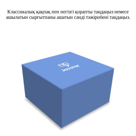
Классикалық қақпақ пен негізгі қорапты таңдаңыз немесе
ашылатын сырғытпаны ашатын сәнді тәжірибені таңдаңыз.