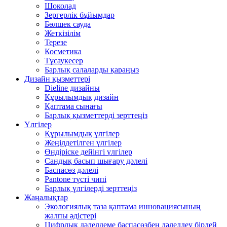
Шоколад
Зергерлік бұйымдар
Бөлшек сауда
Жеткізілім
Терезе
Косметика
Тұсаукесер
Барлық салаларды қараңыз
Дизайн қызметтері
Dieline дизайны
Құрылымдық дизайн
Қаптама сынағы
Барлық қызметтерді зерттеңіз
Үлгілер
Құрылымдық үлгілер
Жеңілдетілген үлгілер
Өндіріске дейінгі үлгілер
Сандық басып шығару дәлелі
Баспасөз дәлелі
Pantone түсті чипі
Барлық үлгілерді зерттеңіз
Жаңалықтар
Экологиялық таза қаптама инновациясының
жалпы әдістері
Цифрлық дәлелдеме баспасөзбен дәлелдеу бірдей