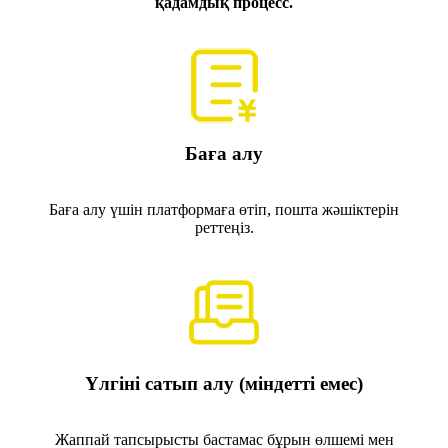
қадамдық процесс.
Баға алу
Баға алу үшін платформаға өтіп, пошта жәшіктерін
реттеңіз.
Үлгіні сатып алу (міндетті емес)
Жаппай тапсырысты бастамас бұрын өлшемі мен