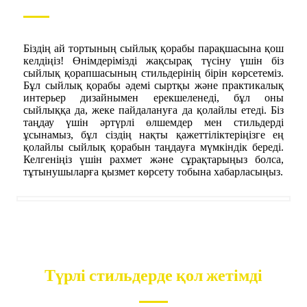
Біздің ай тортының сыйлық қорабы парақшасына қош
келдіңіз! Өнімдерімізді жақсырақ түсіну үшін біз
сыйлық қорапшасының стильдерінің бірін көрсетеміз.
Бұл сыйлық қорабы әдемі сыртқы және практикалық
интерьер дизайнымен ерекшеленеді, бұл оны
сыйлыққа да, жеке пайдалануға да қолайлы етеді. Біз
таңдау үшін әртүрлі өлшемдер мен стильдерді
ұсынамыз, бұл сіздің нақты қажеттіліктеріңізге ең
қолайлы сыйлық қорабын таңдауға мүмкіндік береді.
Келгеніңіз үшін рахмет және сұрақтарыңыз болса,
тұтынушыларға қызмет көрсету тобына хабарласыңыз.
Түрлі стильдерде қол жетімді