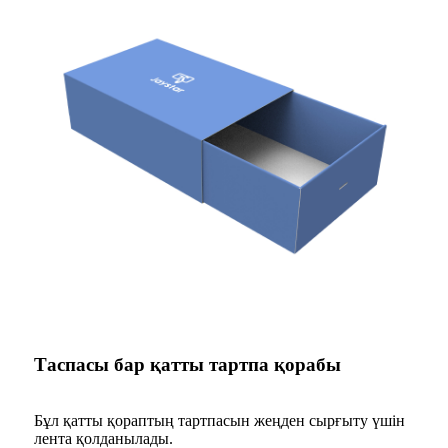
Таспасы бар қатты тартпа қорабы
Бұл қатты қораптың тартпасын жеңден сырғыту үшін
лента қолданылады.