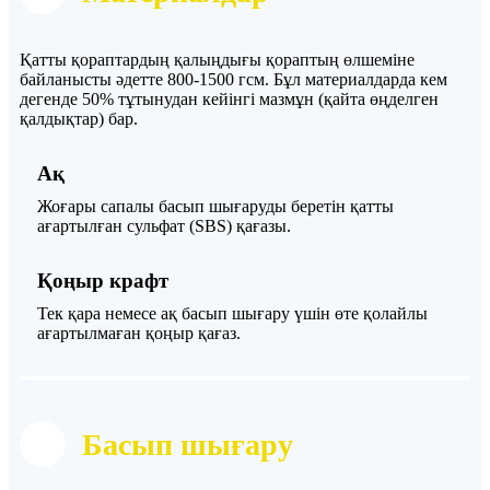
Қатты қораптардың қалыңдығы қораптың өлшеміне
байланысты әдетте 800-1500 гсм. Бұл материалдарда кем
дегенде 50% тұтынудан кейінгі мазмұн (қайта өңделген
қалдықтар) бар.
Ақ
Жоғары сапалы басып шығаруды беретін қатты
ағартылған сульфат (SBS) қағазы.
Қоңыр крафт
Тек қара немесе ақ басып шығару үшін өте қолайлы
ағартылмаған қоңыр қағаз.
Басып шығару