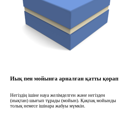
Иық пен мойынға арналған қатты қорап
Негіздің ішіне науа желімделген және негізден
(иықтан) шығып тұрады (мойын). Қақпақ мойынды
толық немесе ішінара жабуы мүмкін.