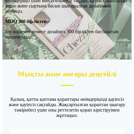
Өнімдеріңіз үшін мінсіз өлшемді таңдап, қатты қораптарды
ішіне және сыртына басып шығарылған дизайнмен
реттеңіз.
MOQ 300 бірліктен
Бір өлшемге немесе дизайнға 300 бірліктен басталатын
минимумдар.
Мықты және жоғары деңгейлі
Қалың, қатты қаптама қораптары өнімдеріңізді қауіпсіз
және қауіпсіз сақтайды. Жақсартылған қораптан шығару
тәжірибесі үшін оны реттелетін қорап кірістіруімен
жұптаңыз.