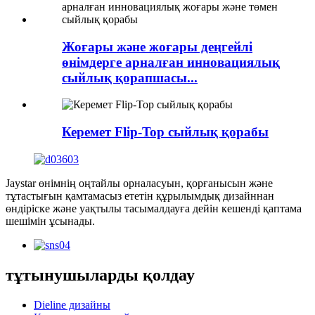
Жоғары және жоғары деңгейлі
өнімдерге арналған инновациялық
сыйлық қорапшасы...
Керемет Flip-Top сыйлық қорабы
Jaystar өнімнің оңтайлы орналасуын, қорғанысын және
тұтастығын қамтамасыз ететін құрылымдық дизайннан
өндіріске және уақтылы тасымалдауға дейін кешенді қаптама
шешімін ұсынады.
тұтынушыларды қолдау
Dieline дизайны