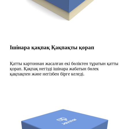
Ішінара қақпақ Қақпақты қорап
Қатты картоннан жасалған екі бөліктен тұратын қатты
қорап. Қақпақ негізді ішінара жабатын бөлек
қақпақпен және негізбен бірге келеді.