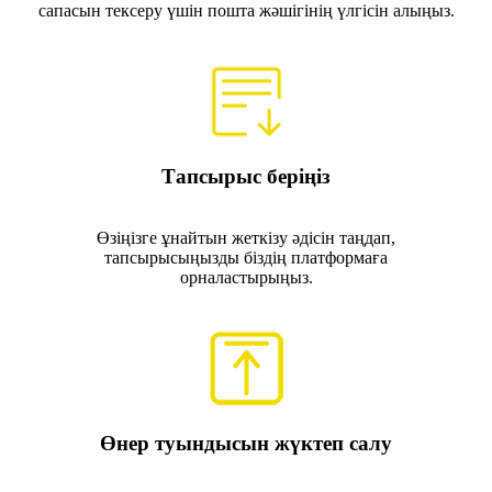
сапасын тексеру үшін пошта жәшігінің үлгісін алыңыз.
Тапсырыс беріңіз
Өзіңізге ұнайтын жеткізу әдісін таңдап,
тапсырысыңызды біздің платформаға
орналастырыңыз.
Өнер туындысын жүктеп салу