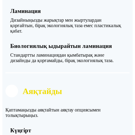
Ламинация
Дизайныңызды жарықтар мен жыртулардан
қорғайтын, бірақ экологиялық таза емес пластикалық
қабат.
Биологиялық ыдырайтын ламинация
Стандартты ламинациядан қымбатырақ және
дизайнды да қорғамайды, бірақ экологиялық таза.
Аяқтайды
Қаптамаңызды аяқтайтын аяқтау опциясымен
толықтырыңыз.
Күңгірт