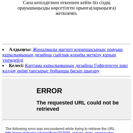
Сапа кепілдігінен өткеннен кейін біз сіздің
орауышыңызды көрсетілген орынға(ларыңызға)
жеткіземіз.
Алдыңғы:
Жиналмалы магнит қорапшасының орауыш
құрылымының дизайны сыйлық қорабы жеткізу құнын
үнемдейді
Келесі:
Қаптама құрылымының дизайны Гофрленген ішкі
қолдау өнімі тапсырыс бойынша басып шығару