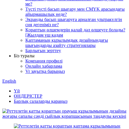
ме?
Түсті түсті басып шығару мен CMYK арасындағы
айырмашылық неде?
Экранды басып шығаруға арналған ультракүлгін
сия дегеніміз не?
Қораптың өлшемдерін қалай дәл өлшеуге болады?
[Жылдам үш қадам
Қаптаманың құрылымдық дизайнындағы
шығындарды азайту стратегиялары
Барлығын зерттеу
Біз туралы
Компания профилі
Онлайн хабарлама
Vr зауытқа барыңыз
English
Үй
ӨНДЕРІСТЕР
Барлық салаларды қараңыз